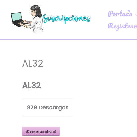
Ir
Portada
al
contenido
Registrar
AL32
AL32
829
Descargas
¡Descarga ahora!