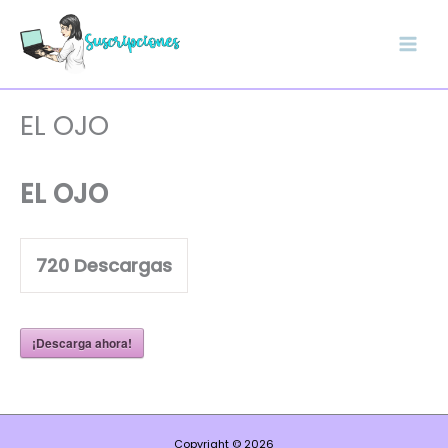
Ir
al
contenido
EL OJO
EL OJO
720
Descargas
¡Descarga ahora!
Copyright © 2026