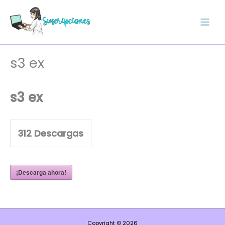
Ir
al
contenido
s3 ex
s3 ex
312
Descargas
¡Descarga ahora!
Copyright © 2026