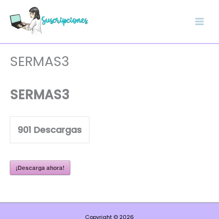
Ir
al
contenido
SERMAS3
SERMAS3
901
Descargas
¡Descarga ahora!
Copyright © 2026