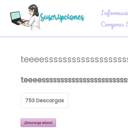
Ir
Informaci
al
contenido
Compras S
teeeessssssssssssssssss
teeeesssssssssssssssssssssss
753
Descargas
¡Descarga ahora!