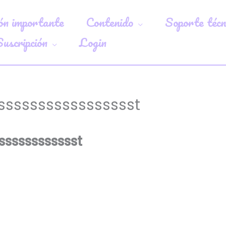
ón importante
Contenido
Soporte técn
uscripción
Login
ssssssssssssssssst
sssssssssssst