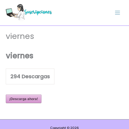
Ir
al
contenido
viernes
viernes
294
Descargas
¡Descarga ahora!
Copyright © 2026